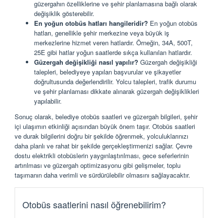
güzergahın özelliklerine ve şehir planlamasına bağlı olarak
değişiklik gösterebilir.
En yoğun otobüs hatları hangileridir?
En yoğun otobüs
hatları, genellikle şehir merkezine veya büyük iş
merkezlerine hizmet veren hatlardır. Örneğin, 34A, 500T,
25E gibi hatlar yoğun saatlerde sıkça kullanılan hatlardır.
Güzergah değişikliği nasıl yapılır?
Güzergah değişikliği
talepleri, belediyeye yapılan başvurular ve şikayetler
doğrultusunda değerlendirilir. Yolcu talepleri, trafik durumu
ve şehir planlaması dikkate alınarak güzergah değişiklikleri
yapılabilir.
Sonuç olarak, belediye otobüs saatleri ve güzergah bilgileri, şehir
içi ulaşımın etkinliği açısından büyük önem taşır. Otobüs saatleri
ve durak bilgilerini doğru bir şekilde öğrenmek, yolculuklarınızı
daha planlı ve rahat bir şekilde gerçekleştirmenizi sağlar. Çevre
dostu elektrikli otobüslerin yaygınlaştırılması, gece seferlerinin
artırılması ve güzergah optimizasyonu gibi gelişmeler, toplu
taşımanın daha verimli ve sürdürülebilir olmasını sağlayacaktır.
Otobüs saatlerini nasıl öğrenebilirim?