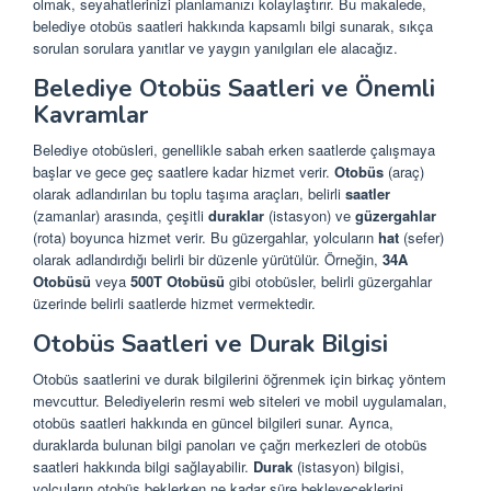
olmak, seyahatlerinizi planlamanızı kolaylaştırır. Bu makalede,
belediye otobüs saatleri hakkında kapsamlı bilgi sunarak, sıkça
sorulan sorulara yanıtlar ve yaygın yanılgıları ele alacağız.
Belediye Otobüs Saatleri ve Önemli
Kavramlar
Belediye otobüsleri, genellikle sabah erken saatlerde çalışmaya
başlar ve gece geç saatlere kadar hizmet verir.
Otobüs
(araç)
olarak adlandırılan bu toplu taşıma araçları, belirli
saatler
(zamanlar) arasında, çeşitli
duraklar
(istasyon) ve
güzergahlar
(rota) boyunca hizmet verir. Bu güzergahlar, yolcuların
hat
(sefer)
olarak adlandırdığı belirli bir düzenle yürütülür. Örneğin,
34A
Otobüsü
veya
500T Otobüsü
gibi otobüsler, belirli güzergahlar
üzerinde belirli saatlerde hizmet vermektedir.
Otobüs Saatleri ve Durak Bilgisi
Otobüs saatlerini ve durak bilgilerini öğrenmek için birkaç yöntem
mevcuttur. Belediyelerin resmi web siteleri ve mobil uygulamaları,
otobüs saatleri hakkında en güncel bilgileri sunar. Ayrıca,
duraklarda bulunan bilgi panoları ve çağrı merkezleri de otobüs
saatleri hakkında bilgi sağlayabilir.
Durak
(istasyon) bilgisi,
yolcuların otobüs beklerken ne kadar süre bekleyeceklerini