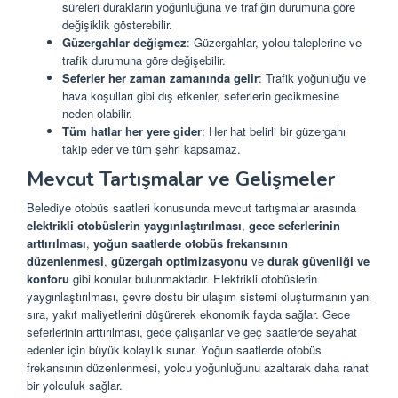
süreleri durakların yoğunluğuna ve trafiğin durumuna göre
değişiklik gösterebilir.
Güzergahlar değişmez
: Güzergahlar, yolcu taleplerine ve
trafik durumuna göre değişebilir.
Seferler her zaman zamanında gelir
: Trafik yoğunluğu ve
hava koşulları gibi dış etkenler, seferlerin gecikmesine
neden olabilir.
Tüm hatlar her yere gider
: Her hat belirli bir güzergahı
takip eder ve tüm şehri kapsamaz.
Mevcut Tartışmalar ve Gelişmeler
Belediye otobüs saatleri konusunda mevcut tartışmalar arasında
elektrikli otobüslerin yaygınlaştırılması
,
gece seferlerinin
arttırılması
,
yoğun saatlerde otobüs frekansının
düzenlenmesi
,
güzergah optimizasyonu
ve
durak güvenliği ve
konforu
gibi konular bulunmaktadır. Elektrikli otobüslerin
yaygınlaştırılması, çevre dostu bir ulaşım sistemi oluşturmanın yanı
sıra, yakıt maliyetlerini düşürerek ekonomik fayda sağlar. Gece
seferlerinin arttırılması, gece çalışanlar ve geç saatlerde seyahat
edenler için büyük kolaylık sunar. Yoğun saatlerde otobüs
frekansının düzenlenmesi, yolcu yoğunluğunu azaltarak daha rahat
bir yolculuk sağlar.