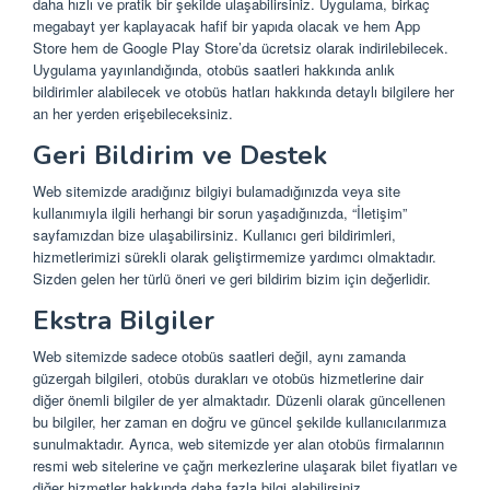
daha hızlı ve pratik bir şekilde ulaşabilirsiniz. Uygulama, birkaç
megabayt yer kaplayacak hafif bir yapıda olacak ve hem App
Store hem de Google Play Store’da ücretsiz olarak indirilebilecek.
Uygulama yayınlandığında, otobüs saatleri hakkında anlık
bildirimler alabilecek ve otobüs hatları hakkında detaylı bilgilere her
an her yerden erişebileceksiniz.
Geri Bildirim ve Destek
Web sitemizde aradığınız bilgiyi bulamadığınızda veya site
kullanımıyla ilgili herhangi bir sorun yaşadığınızda, “İletişim”
sayfamızdan bize ulaşabilirsiniz. Kullanıcı geri bildirimleri,
hizmetlerimizi sürekli olarak geliştirmemize yardımcı olmaktadır.
Sizden gelen her türlü öneri ve geri bildirim bizim için değerlidir.
Ekstra Bilgiler
Web sitemizde sadece otobüs saatleri değil, aynı zamanda
güzergah bilgileri, otobüs durakları ve otobüs hizmetlerine dair
diğer önemli bilgiler de yer almaktadır. Düzenli olarak güncellenen
bu bilgiler, her zaman en doğru ve güncel şekilde kullanıcılarımıza
sunulmaktadır. Ayrıca, web sitemizde yer alan otobüs firmalarının
resmi web sitelerine ve çağrı merkezlerine ulaşarak bilet fiyatları ve
diğer hizmetler hakkında daha fazla bilgi alabilirsiniz.