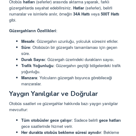
Otobüs
hatları
(seferler) arasında aktarma yaparak, farklı
güzergahlarda seyahat edebilirsiniz.
Hatlar
(seferler), belirli
numaralar ve isimlerle anılır, örneğin
34A Hattı
veya
500T Hattı
gibi.
Güzergahların Özellikleri
:
Mesafe
: Güzergahın uzunluğu, yolculuk süresini etkiler.
Süre
: Otobüsün bir güzergahı tamamlaması için geçen
süre.
Durak Sayısı
: Güzergah üzerindeki durakların sayısı.
Trafik Yoğunluğu
: Güzergahın geçtiği bölgelerdeki trafik
yoğunluğu.
Manzara
: Yolcuların güzergah boyunca görebileceği
manzaralar.
Yaygın Yanılgılar ve Doğrular
Otobüs saatleri ve güzergahlar hakkında bazı yaygın yanılgılar
mevcuttur:
Tüm otobüsler gece çalışır
: Sadece belirli
gece hatları
gece saatlerinde hizmet verir.
Her durakta otobüs bekleme süresi aynıdır
: Bekleme