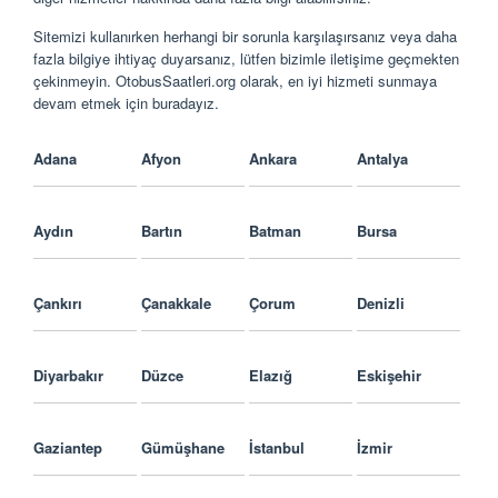
Sitemizi kullanırken herhangi bir sorunla karşılaşırsanız veya daha
fazla bilgiye ihtiyaç duyarsanız, lütfen bizimle iletişime geçmekten
çekinmeyin.
OtobusSaatleri.org
olarak, en iyi hizmeti sunmaya
devam etmek için buradayız.
Adana
Afyon
Ankara
Antalya
Aydın
Bartın
Batman
Bursa
Çankırı
Çanakkale
Çorum
Denizli
Diyarbakır
Düzce
Elazığ
Eskişehir
Gaziantep
Gümüşhane
İstanbul
İzmir