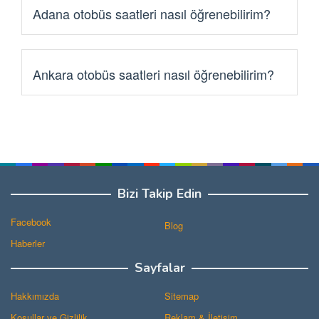
Adana otobüs saatleri nasıl öğrenebilirim?
Adana otobüs saatlerini öğrenmek için sitemizde Adana
sayfasını ziyaret edebilir veya arama kutusuna “Adana”
yazarak arama yapabilirsiniz.
Ankara otobüs saatleri nasıl öğrenebilirim?
Ankara otobüs saatlerini öğrenmek için sitemizde Ankara
sayfasını ziyaret edebilir veya arama kutusuna “Ankara”
yazarak arama yapabilirsiniz.
Bizi Takip Edin
Facebook
Blog
Haberler
Sayfalar
Hakkımızda
Sitemap
Koşullar ve Gizlilik
Reklam & İletişim