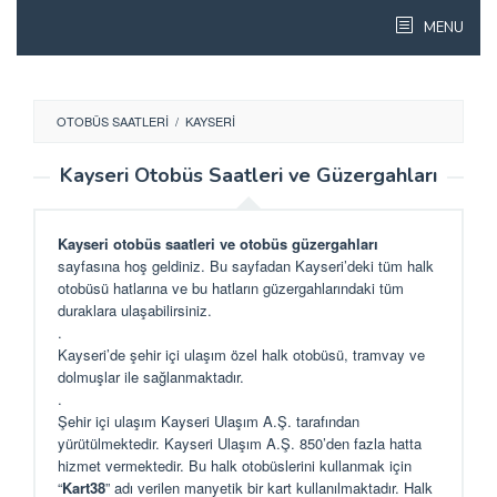
Skip
MENU
to
content
OTOBÜS SAATLERI
/
KAYSERI
Kayseri Otobüs Saatleri ve Güzergahları
Kayseri otobüs saatleri ve otobüs güzergahları
sayfasına hoş geldiniz. Bu sayfadan Kayseri’deki tüm halk
otobüsü hatlarına ve bu hatların güzergahlarındaki tüm
duraklara ulaşabilirsiniz.
.
Kayseri’de şehir içi ulaşım özel halk otobüsü, tramvay ve
dolmuşlar ile sağlanmaktadır.
.
Şehir içi ulaşım Kayseri Ulaşım A.Ş. tarafından
yürütülmektedir. Kayseri Ulaşım A.Ş. 850’den fazla hatta
hizmet vermektedir. Bu halk otobüslerini kullanmak için
“
Kart38
” adı verilen manyetik bir kart kullanılmaktadır. Halk