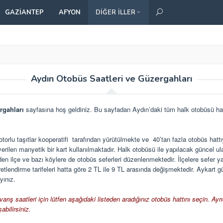
GAZIANTEP
AFYON
DIĞER İLLER
Aydın Otobüs Saatleri ve Güzergahları
rgahları
sayfasına hoş geldiniz. Bu sayfadan Aydın’daki tüm halk otobüsü hatl
motorlu taşıtlar kooperatifi tarafından yürütülmekte ve 40’tan fazla otobüs hat
verilen manyetik bir kart kullanılmaktadır. Halk otobüsü ile yapılacak güncel ul
n ilçe ve bazı köylere de otobüs seferleri düzenlenmektedir. İlçelere sefer ya
Ücretlendirme tarifeleri hatta göre 2 TL ile 9 TL arasında değişmektedir. Aykart 
ayınız
.
arış saatleri için lütfen aşağıdaki listeden aradığınız otobüs hattını seçin. Ay
abilirsiniz.