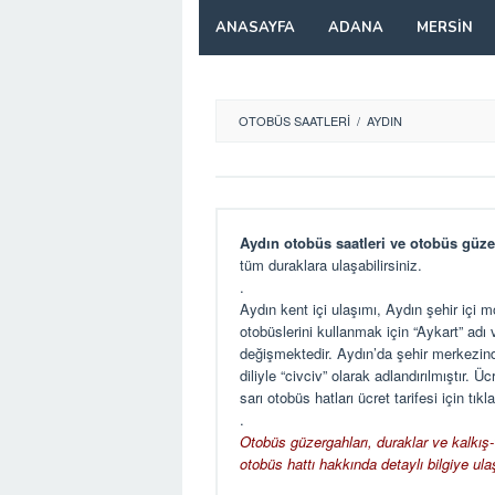
Skip
ANASAYFA
ADANA
MERSIN
to
content
OTOBÜS SAATLERI
/
AYDIN
Aydın otobüs saatleri ve otobüs güze
tüm duraklara ulaşabilirsiniz.
.
Aydın kent içi ulaşımı, Aydın şehir içi 
otobüslerini kullanmak için “Aykart” adı 
değişmektedir. Aydın’da şehir merkezinde
diliyle “civciv” olarak adlandırılmıştır. 
sarı otobüs hatları ücret tarifesi için
tıkl
.
Otobüs güzergahları, duraklar ve kalkış-v
otobüs hattı hakkında detaylı bilgiye ulaş