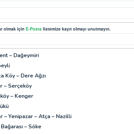
r olmak için
E-Posta
listemize kayıt olmayı unutmayın.
ent – Dağeymiri
eyli
ca Köy – Dere Ağzı
r – Serçeköy
köy – Kenger
Bükü
 – Yenipazar – Atça – Nazilli
– Bağarası – Söke