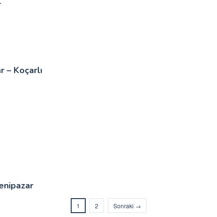
r
 – Koçarlı
enipazar
1
2
Sonraki →