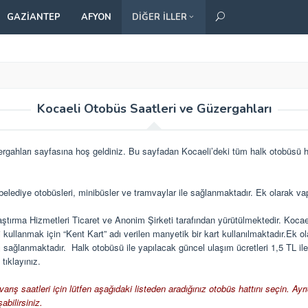
GAZIANTEP
AFYON
DIĞER İLLER
Kocaeli Otobüs Saatleri ve Güzergahları
gahları sayfasına hoş geldiniz. Bu sayfadan Kocaeli’deki tüm halk otobüsü ha
 belediye otobüsleri, minibüsler ve tramvaylar ile sağlanmaktadır. Ek olarak v
ştırma Hizmetleri Ticaret ve Anonim Şirketi tarafından yürütülmektedir. Kocae
kullanmak için “Kent Kart” adı verilen manyetik bir kart kullanılmaktadır.Ek ol
ı sağlanmaktadır. Halk otobüsü ile yapılacak güncel ulaşım ücretleri 1,5 TL ile 
n
tıklayınız
.
arış saatleri için lütfen aşağıdaki listeden aradığınız otobüs hattını seçin. Ay
abilirsiniz.