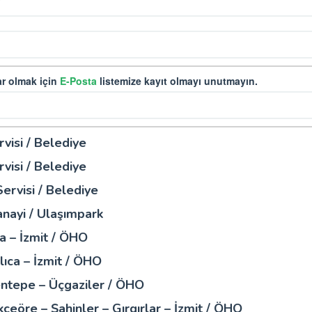
r olmak için
E-Posta
listemize kayıt olmayı unutmayın.
visi / Belediye
visi / Belediye
ervisi / Belediye
anayi / Ulaşımpark
a – İzmit / ÖHO
ıca – İzmit / ÖHO
ntepe – Üçgaziler / ÖHO
çeöre – Şahinler – Gırgırlar – İzmit / ÖHO