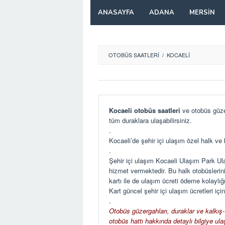
Skip
ANASAYFA
ADANA
MERSIN
to
content
OTOBÜS SAATLERI
/
KOCAELI
Kocaeli otobüs saatleri
ve otobüs güzer
tüm duraklara ulaşabilirsiniz.
.
Kocaeli’de şehir içi ulaşım özel halk ve
.
Şehir içi ulaşım Kocaeli Ulaşım Park Ula
hizmet vermektedir. Bu halk otobüslerini 
kartı ile de ulaşım ücreti ödeme kolaylığ
Kart güncel şehir içi ulaşım ücretleri içi
.
Otobüs güzergahları, duraklar ve kalkış-v
otobüs hattı hakkında detaylı bilgiye ulaş