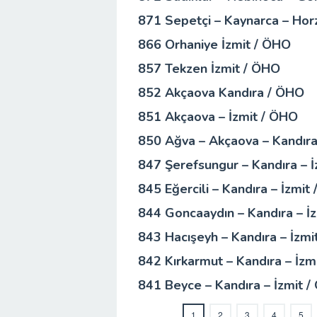
871 Sepetçi – Kaynarca – Horz
866 Orhaniye İzmit / ÖHO
857 Tekzen İzmit / ÖHO
852 Akçaova Kandıra / ÖHO
851 Akçaova – İzmit / ÖHO
850 Ağva – Akçaova – Kandıra
847 Şerefsungur – Kandıra – 
845 Eğercili – Kandıra – İzmit
844 Goncaaydın – Kandıra – İ
843 Hacışeyh – Kandıra – İzmi
842 Kırkarmut – Kandıra – İzm
841 Beyce – Kandıra – İzmit 
1
2
3
4
5