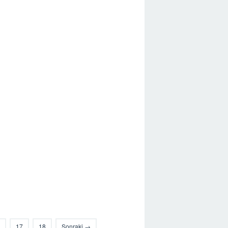
17
18
Sonraki →