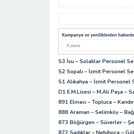
Kampanya ve yeniliklerden haberda
S3 İsu – Solaklar Personel Ser
S2 Sopalı – İzmit Personel Ser
S1 Alikahya – İzmit Personel S
D1 E.M.Lisesi – M.Ali Paşa – S
891 Elmacı – Topluca – Kandır
888 Araman – Selimköy – Bağl
873 Böğürgen – Süverler – Şe
872 Sadıklar – Nebihoca – Gök