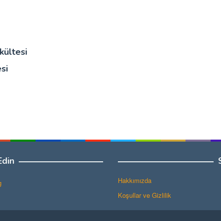
kültesi
si
Edin
Hakkımızda
g
Koşullar ve Gizlilik