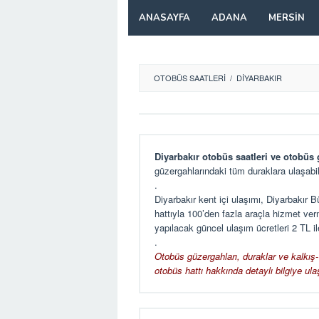
Skip
ANASAYFA
ADANA
MERSIN
to
content
OTOBÜS SAATLERI
/
DIYARBAKIR
Diyarbakır otobüs saatleri ve otobüs 
güzergahlarındaki tüm duraklara ulaşabili
.
Diyarbakır kent içi ulaşımı, Diyarbakır 
hattıyla 100’den fazla araçla hizmet verm
yapılacak güncel ulaşım ücretleri 2 TL ile
.
Otobüs güzergahları, duraklar ve kalkış-v
otobüs hattı hakkında detaylı bilgiye ulaş