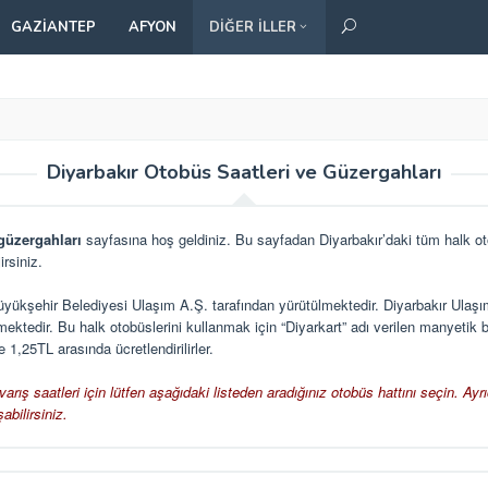
GAZIANTEP
AFYON
DIĞER İLLER
Diyarbakır Otobüs Saatleri ve Güzergahları
güzergahları
sayfasına hoş geldiniz. Bu sayfadan Diyarbakır’daki tüm halk oto
rsiniz.
Büyükşehir Belediyesi Ulaşım A.Ş. tarafından yürütülmektedir. Diyarbakır Ulaşım
ektedir. Bu halk otobüslerini kullanmak için “Diyarkart” adı verilen manyetik bi
 1,25TL arasında ücretlendirilirler.
arış saatleri için lütfen aşağıdaki listeden aradığınız otobüs hattını seçin. Ay
abilirsiniz.