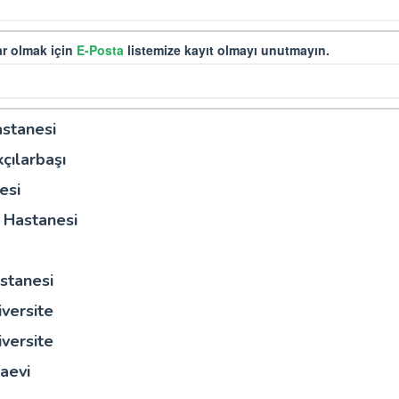
r olmak için
E-Posta
listemize kayıt olmayı unutmayın.
astanesi
çılarbaşı
esi
a Hastanesi
stanesi
versite
versite
zaevi