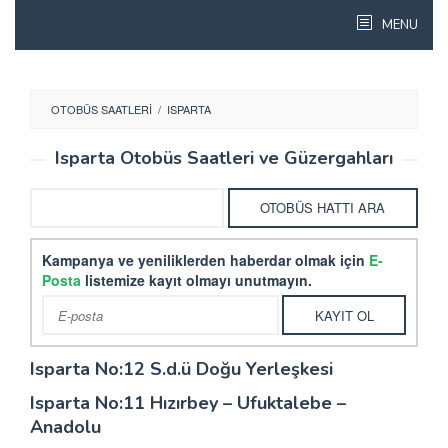
Skip
MENU
to
content
OTOBÜS SAATLERI
/
ISPARTA
Isparta Otobüs Saatleri ve Güzergahları
Kampanya ve yeniliklerden haberdar olmak için
E-
Posta
listemize kayıt olmayı unutmayın.
Isparta No:12 S.d.ü Doğu Yerleşkesi
Isparta No:11 Hızırbey – Ufuktalebe –
Anadolu