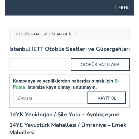
Skip
MENU
to
content
OTOBÜS SAATLERI
/
İSTANBUL İETT
İstanbul İETT Otobüs Saatleri ve Güzergahları
Kampanya ve yeniliklerden haberdar olmak için
E-
Posta
listemize kayıt olmayı unutmayın.
14YK Yenidoğan / Şile Yolu – Ayrılıkçeşme
14YE Yavuztürk Mahallesi / Ümraniye – Emek
Mahallesi