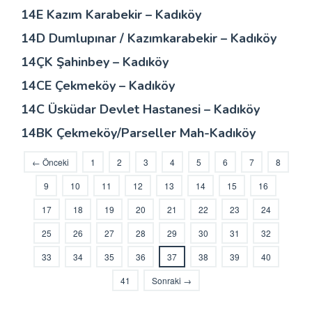
14E Kazım Karabekir – Kadıköy
14D Dumlupınar / Kazımkarabekir – Kadıköy
14ÇK Şahinbey – Kadıköy
14CE Çekmeköy – Kadıköy
14C Üsküdar Devlet Hastanesi – Kadıköy
14BK Çekmeköy/Parseller Mah-Kadıköy
← Önceki
1
2
3
4
5
6
7
8
9
10
11
12
13
14
15
16
17
18
19
20
21
22
23
24
25
26
27
28
29
30
31
32
33
34
35
36
37
38
39
40
41
Sonraki →