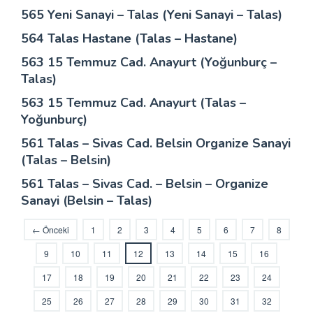
565 Yeni Sanayi – Talas (Yeni Sanayi – Talas)
564 Talas Hastane (Talas – Hastane)
563 15 Temmuz Cad. Anayurt (Yoğunburç –
Talas)
563 15 Temmuz Cad. Anayurt (Talas –
Yoğunburç)
561 Talas – Sivas Cad. Belsin Organize Sanayi
(Talas – Belsin)
561 Talas – Sivas Cad. – Belsin – Organize
Sanayi (Belsin – Talas)
← Önceki
1
2
3
4
5
6
7
8
9
10
11
12
13
14
15
16
17
18
19
20
21
22
23
24
25
26
27
28
29
30
31
32