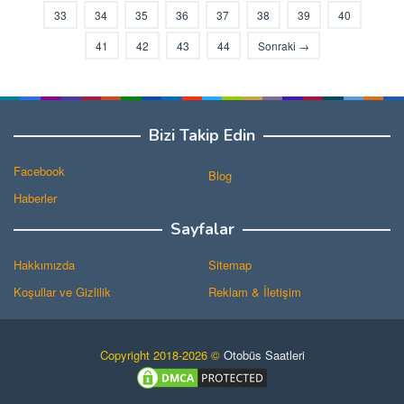
33
34
35
36
37
38
39
40
41
42
43
44
Sonraki →
Bizi Takip Edin
Facebook
Blog
Haberler
Sayfalar
Hakkımızda
Sitemap
Koşullar ve Gizlilik
Reklam & İletişim
Copyright 2018-2026 ©
Otobüs Saatleri