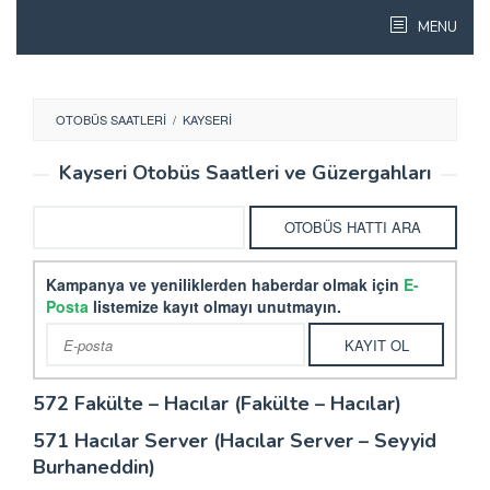
Skip
MENU
to
content
OTOBÜS SAATLERI
/
KAYSERI
Kayseri Otobüs Saatleri ve Güzergahları
Kampanya ve yeniliklerden haberdar olmak için
E-
Posta
listemize kayıt olmayı unutmayın.
572 Fakülte – Hacılar (Fakülte – Hacılar)
571 Hacılar Server (Hacılar Server – Seyyid
Burhaneddin)