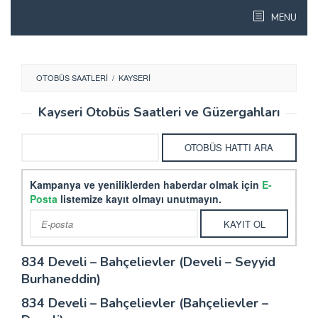
Skip
MENU
to
content
OTOBÜS SAATLERI
/
KAYSERI
Kayseri Otobüs Saatleri ve Güzergahları
Kampanya ve yeniliklerden haberdar olmak için
E-
Posta
listemize kayıt olmayı unutmayın.
834 Develi – Bahçelievler (Develi – Seyyid
Burhaneddin)
834 Develi – Bahçelievler (Bahçelievler –