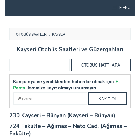
Skip
MENU
to
content
OTOBÜS SAATLERI
/
KAYSERI
Kayseri Otobüs Saatleri ve Güzergahları
Kampanya ve yeniliklerden haberdar olmak için
E-
Posta
listemize kayıt olmayı unutmayın.
730 Kayseri – Bünyan (Kayseri – Bünyan)
724 Fakülte – Ağırnas – Nato Cad. (Ağırnas –
Fakülte)