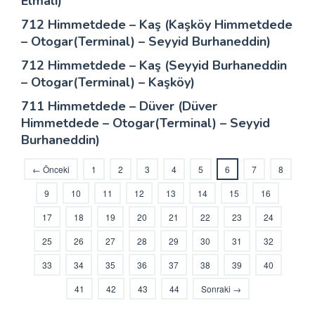
Elmalı)
712 Himmetdede – Kaş (Kaşköy Himmetdede
– Otogar(Terminal) – Seyyid Burhaneddin)
712 Himmetdede – Kaş (Seyyid Burhaneddin
– Otogar(Terminal) – Kaşköy)
711 Himmetdede – Düver (Düver
Himmetdede – Otogar(Terminal) – Seyyid
Burhaneddin)
← Önceki
1
2
3
4
5
6
7
8
9
10
11
12
13
14
15
16
17
18
19
20
21
22
23
24
25
26
27
28
29
30
31
32
33
34
35
36
37
38
39
40
41
42
43
44
Sonraki →