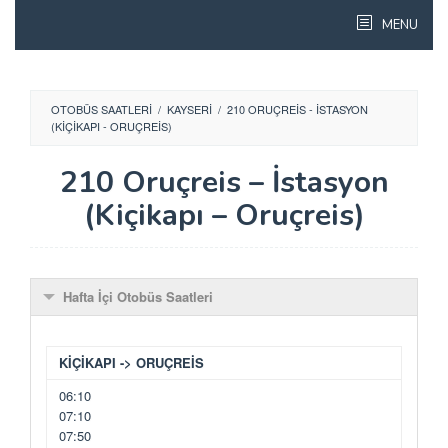
Skip
MENU
to
content
OTOBÜS SAATLERI
/
KAYSERI
/
210 ORUÇREIS - İSTASYON
(KIÇIKAPI - ORUÇREIS)
210 Oruçreis – İstasyon
(Kiçikapı – Oruçreis)
Hafta İçi Otobüs Saatleri
KİÇİKAPI -> ORUÇREİS
06:10
07:10
07:50