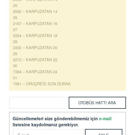
25
2092 – KARPUZATAN 14
26
2187 – KARPUZATAN 16
27
2254 – KARPUZATAN 18
28
2332 – KARPUZATAN 20
29
2272 – KARPUZATAN 22
30
7384 – KARPUZATAN 24
31
7381 – ORUÇREİS SON DURAK
Güncellemeleri size gönderebilmemiz için
e-mail
listesine kaydolmanız gerekiyor.