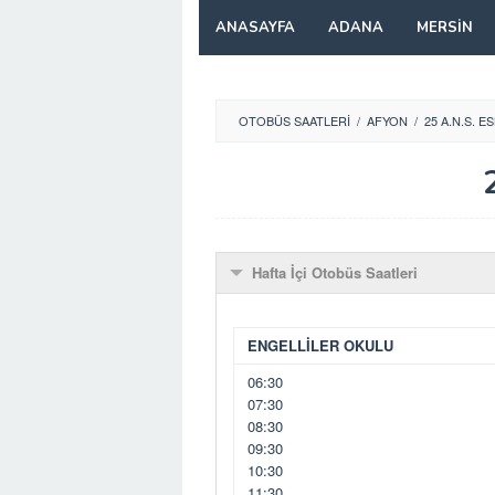
Skip
ANASAYFA
ADANA
MERSIN
to
content
OTOBÜS SAATLERI
/
AFYON
/
25 A.N.S. E
Hafta İçi Otobüs Saatleri
ENGELLİLER OKULU
06:30
07:30
08:30
09:30
10:30
11:30