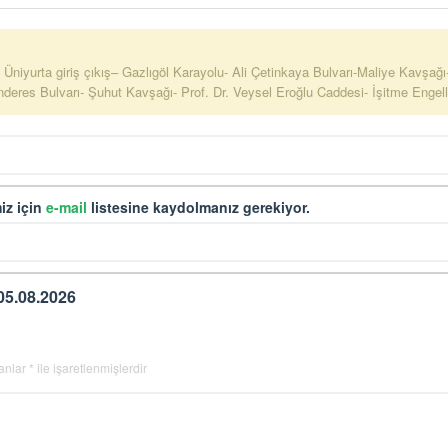
niyurta giriş çıkış– Gazlıgöl Karayolu- Ali Çetinkaya Bulvarı-Maliye Kavşağ
es Bulvarı- Şuhut Kavşağı- Prof. Dr. Veysel Eroğlu Caddesi- İşitme Engellil
iz için
e-mail
listesine kaydolmanız gerekiyor.
05.08.2026
lanlar
*
ile işaretlenmişlerdir