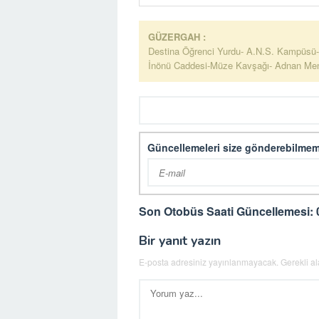
GÜZERGAH :
Destina Öğrenci Yurdu- A.N.S. Kampüsü- Ü
İnönü Caddesi-Müze Kavşağı- Adnan Mender
Güncellemeleri size gönderebilmem
Son Otobüs Saati Güncellemesi: 
Bir yanıt yazın
E-posta adresiniz yayınlanmayacak.
Gerekli a