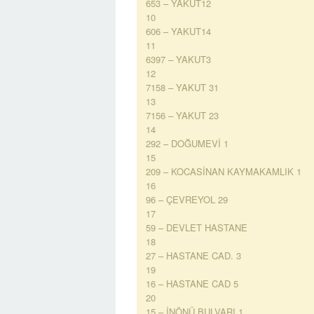
653 – YAKUT12
10
606 – YAKUT14
11
6397 – YAKUT3
12
7158 – YAKUT 31
13
7156 – YAKUT 23
14
292 – DOĞUMEVİ 1
15
209 – KOCASİNAN KAYMAKAMLIK 1
16
96 – ÇEVREYOL 29
17
59 – DEVLET HASTANE
18
27 – HASTANE CAD. 3
19
16 – HASTANE CAD 5
20
15 – İNÖNÜ BULVARI 1