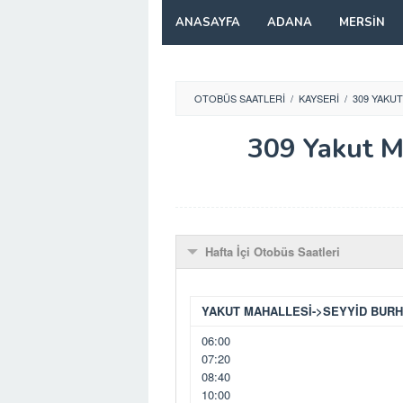
Skip
ANASAYFA
ADANA
MERSIN
to
content
OTOBÜS SAATLERI
/
KAYSERI
/
309 YAKUT
309 Yakut M
Hafta İçi Otobüs Saatleri
YAKUT MAHALLESİ->SEYYİD BUR
06:00
07:20
08:40
10:00