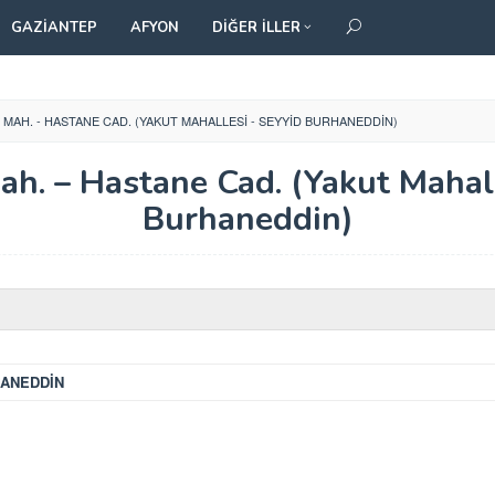
GAZIANTEP
AFYON
DIĞER İLLER
 MAH. - HASTANE CAD. (YAKUT MAHALLESI - SEYYID BURHANEDDIN)
ah. – Hastane Cad. (Yakut Mahall
Burhaneddin)
HANEDDİN