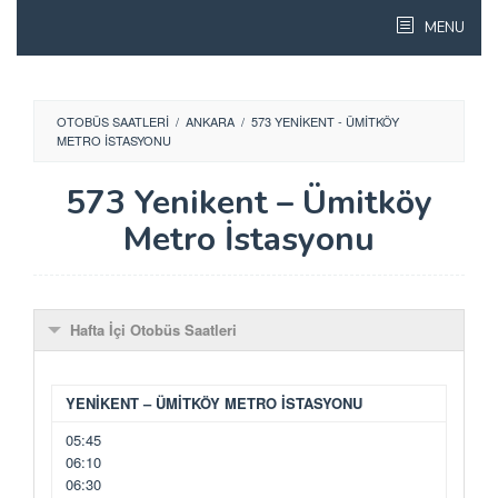
Skip
MENU
to
content
OTOBÜS SAATLERI
/
ANKARA
/
573 YENIKENT - ÜMITKÖY
METRO İSTASYONU
573 Yenikent – Ümitköy
Metro İstasyonu
Hafta İçi Otobüs Saatleri
YENİKENT – ÜMİTKÖY METRO İSTASYONU
05:45
06:10
06:30