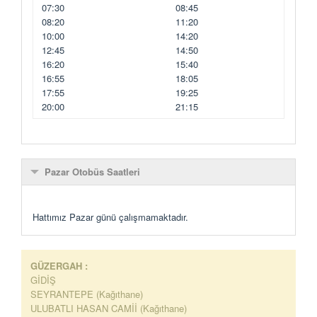
07:30
08:45
08:20
11:20
10:00
14:20
12:45
14:50
16:20
15:40
16:55
18:05
17:55
19:25
20:00
21:15
Pazar Otobüs Saatleri
Hattımız Pazar günü çalışmamaktadır.
GÜZERGAH :
GİDİŞ
SEYRANTEPE (Kağıthane)
ULUBATLI HASAN CAMİİ (Kağıthane)