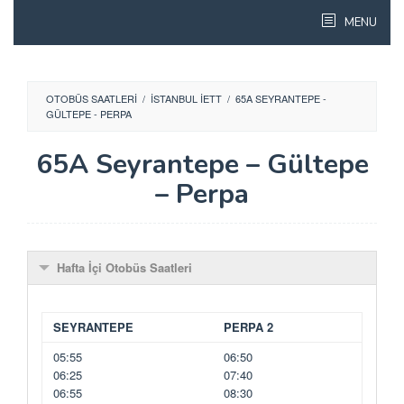
Skip
MENU
to
content
OTOBÜS SAATLERI
/
İSTANBUL İETT
/
65A SEYRANTEPE -
GÜLTEPE - PERPA
65A Seyrantepe – Gültepe
– Perpa
Hafta İçi Otobüs Saatleri
SEYRANTEPE
PERPA 2
05:55
06:50
06:25
07:40
06:55
08:30