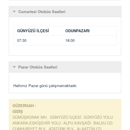
Cumartesi Otobüs Saatleri
GÜNYÜZÜ İLÇESİ
ODUNPAZARI
07:30
18:00
Pazar Otobüs Saatleri
Hattımız Pazar günü çalışmamaktadır.
GÜZERGAH :
GİDİŞ
GÜMÜŞKONAK MH. GÜNYÜZÜ İLÇESİ GÜNYÜZÜ YOLU
ANKARA-ESKİŞEHİR YOLU ALPU KAVŞAĞI BALSU CD.
CUMHURİYET BLV. ATATÜRK BLV. ALAATTİN CD.