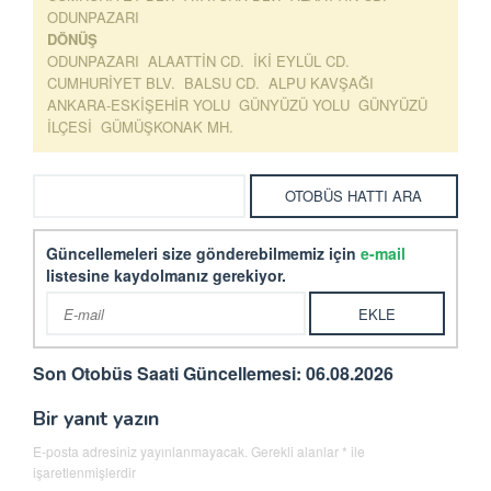
ODUNPAZARI
DÖNÜŞ
ODUNPAZARI ALAATTİN CD. İKİ EYLÜL CD.
CUMHURİYET BLV. BALSU CD. ALPU KAVŞAĞI
ANKARA-ESKİŞEHİR YOLU GÜNYÜZÜ YOLU GÜNYÜZÜ
İLÇESİ GÜMÜŞKONAK MH.
Güncellemeleri size gönderebilmemiz için
e-mail
listesine kaydolmanız gerekiyor.
Son Otobüs Saati Güncellemesi: 06.08.2026
Bir yanıt yazın
E-posta adresiniz yayınlanmayacak.
Gerekli alanlar
*
ile
işaretlenmişlerdir