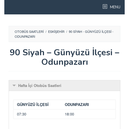
Skip
MENU
to
content
OTOBÜS SAATLERI
/
ESKIŞEHIR
/
90 SIYAH - GÜNYÜZÜ İLÇESI -
ODUNPAZARI
90 Siyah – Günyüzü İlçesi –
Odunpazarı
Hafta İçi Otobüs Saatleri
GÜNYÜZÜ İLÇESİ
ODUNPAZARI
07:30
18:00