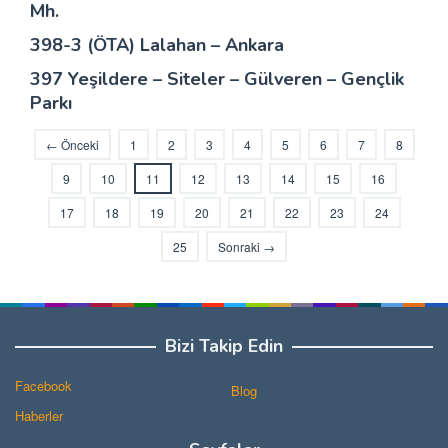
Mh.
398-3 (ÖTA) Lalahan – Ankara
397 Yeşildere – Siteler – Gülveren – Gençlik
Parkı
← Önceki
1
2
3
4
5
6
7
8
9
10
11
12
13
14
15
16
17
18
19
20
21
22
23
24
25
Sonraki →
Bizi Takip Edin
Facebook
Blog
Haberler