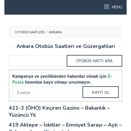
Skip
MENU
to
content
OTOBÜS SAATLERI
/
ANKARA
Ankara Otobüs Saatleri ve Güzergahları
Kampanya ve yeniliklerden haberdar olmak için
E-
Posta
listemize kayıt olmayı unutmayın.
421-3 (ÖHO) Keçiren Gazino – Bakanlık –
Yüzüncü Yıl
419 Aktepe – İskitler – Emniyet Sarayı – Aşti –