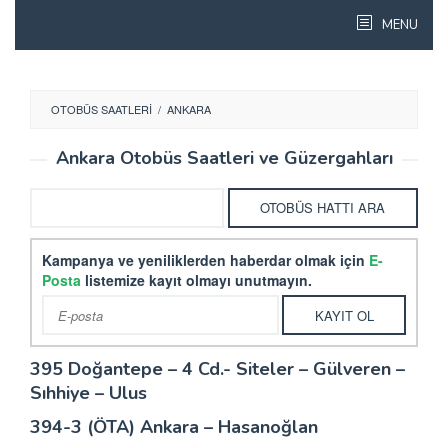
Skip
MENU
to
content
OTOBÜS SAATLERI
/
ANKARA
Ankara Otobüs Saatleri ve Güzergahları
Kampanya ve yeniliklerden haberdar olmak için
E-
Posta
listemize kayıt olmayı unutmayın.
395 Doğantepe – 4 Cd.- Siteler – Gülveren –
Sıhhiye – Ulus
394-3 (ÖTA) Ankara – Hasanoğlan