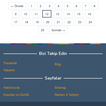
← Önceki
1
2
3
4
5
6
7
8
9
10
11
12
13
14
15
16
17
18
19
20
21
22
23
24
25
Sonraki →
Bizi Takip Edin
Facebook
Blog
Haberler
Sayfalar
Hakkımızda
Sitemap
Koşullar ve Gizlilik
Reklam & İletişim