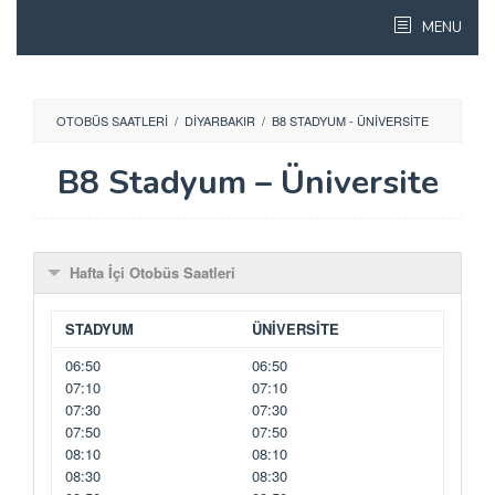
Skip
MENU
to
content
OTOBÜS SAATLERI
/
DIYARBAKIR
/
B8 STADYUM - ÜNIVERSITE
B8 Stadyum – Üniversite
Hafta İçi Otobüs Saatleri
STADYUM
ÜNİVERSİTE
06:50
06:50
07:10
07:10
07:30
07:30
07:50
07:50
08:10
08:10
08:30
08:30