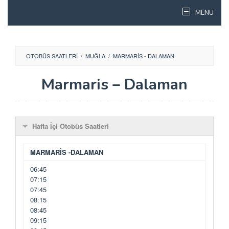
Skip
MENU
to
content
OTOBÜS SAATLERI
/
MUĞLA
/
MARMARIS - DALAMAN
Marmaris – Dalaman
Hafta İçi Otobüs Saatleri
MARMARİS -DALAMAN
06:45
07:15
07:45
08:15
08:45
09:15