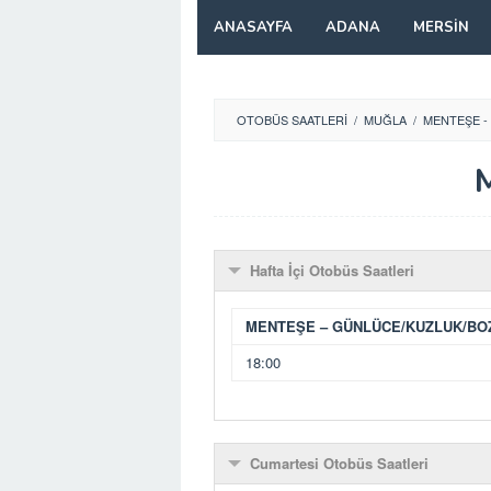
Skip
ANASAYFA
ADANA
MERSIN
to
content
OTOBÜS SAATLERI
/
MUĞLA
/
MENTEŞE -
M
Hafta İçi Otobüs Saatleri
MENTEŞE – GÜNLÜCE/KUZLUK/BO
18:00
Cumartesi Otobüs Saatleri