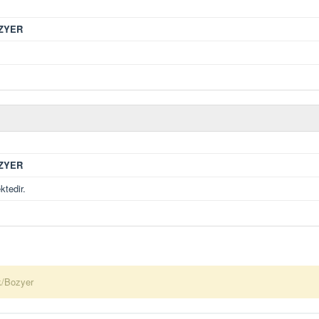
ZYER
ZYER
tedir.
/Bozyer