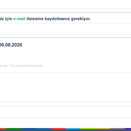
iz için
e-mail
listesine kaydolmanız gerekiyor.
06.08.2026
lanlar
*
ile işaretlenmişlerdir