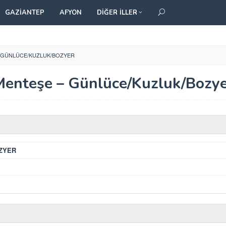
GAZIANTEP
AFYON
DIĞER İLLER
 GÜNLÜCE/KUZLUK/BOZYER
enteşe – Günlüce/Kuzluk/Bozy
ZYER