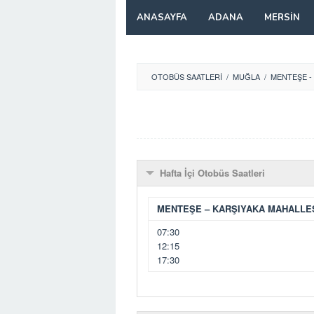
Skip
ANASAYFA
ADANA
MERSIN
to
content
OTOBÜS SAATLERI
/
MUĞLA
/
MENTEŞE -
Hafta İçi Otobüs Saatleri
MENTEŞE – KARŞIYAKA MAHALLE
07:30
12:15
17:30