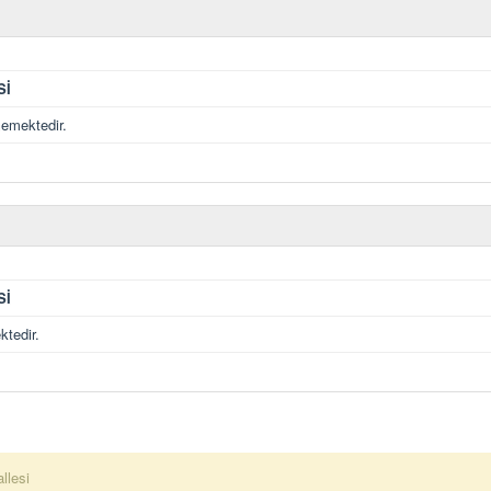
Sİ
emektedir.
Sİ
tedir.
llesi