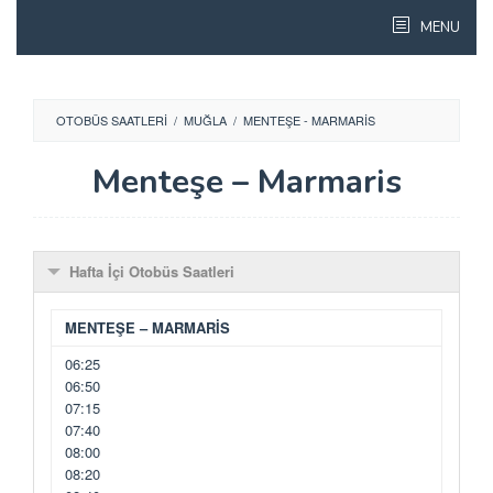
Skip
MENU
to
content
OTOBÜS SAATLERI
/
MUĞLA
/
MENTEŞE - MARMARIS
Menteşe – Marmaris
Hafta İçi Otobüs Saatleri
MENTEŞE – MARMARİS
06:25
06:50
07:15
07:40
08:00
08:20