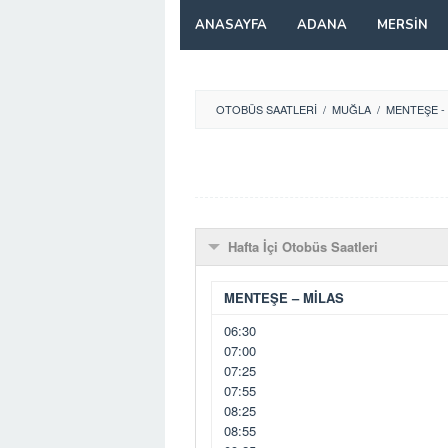
Skip
ANASAYFA
ADANA
MERSIN
to
content
OTOBÜS SAATLERI
/
MUĞLA
/
MENTEŞE -
Hafta İçi Otobüs Saatleri
MENTEŞE – MİLAS
06:30
07:00
07:25
07:55
08:25
08:55