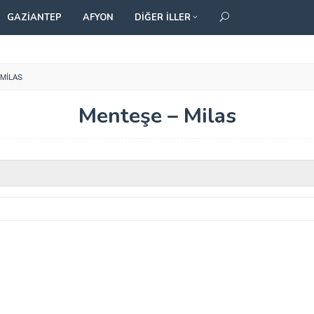
GAZIANTEP
AFYON
DIĞER İLLER
 MILAS
Menteşe – Milas