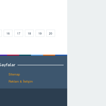
16
17
18
19
20
Sayfalar
Sitemap
Reklam & İletişim