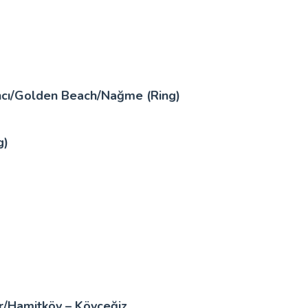
ncı/Golden Beach/Nağme (Ring)
g)
r/Hamitköy – Köyceğiz