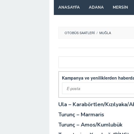
Skip
ANASAYFA
ADANA
MERSIN
to
content
OTOBÜS SAATLERI
/
MUĞLA
Kampanya ve yeniliklerden haberda
Ula – Karabörtlen/Kızılyaka/A
Turunç – Marmaris
Turunç – Amos/Kumlubük