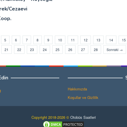
rek/Cezaevi
Koop.
5
6
7
8
9
10
11
12
13
14
15
21
22
23
24
25
26
27
28
Sonraki →
Edin
Hakkımızda
g
Koşullar ve Gizlilik
Copyright 2018-2026 ©
Otobüs Saatleri