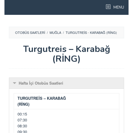
Skip
MENU
to
content
OTOBÜS SAATLERI
/
MUĞLA
/
TURGUTREIS - KARABAĞ (RİNG)
Turgutreis – Karabağ
(RİNG)
Hafta İçi Otobüs Saatleri
TURGUTREİS – KARABAĞ
(RİNG)
00:15
07:30
08:30
09:30